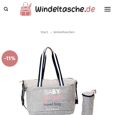
Zum
Inhalt
springen
Start
»
Wickeltaschen
-11%