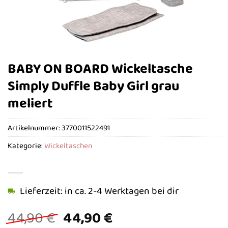
BABY ON BOARD Wickeltasche
Simply Duffle Baby Girl grau
meliert
Artikelnummer:
3770011522491
Kategorie:
Wickeltaschen
Lieferzeit: in ca. 2-4 Werktagen bei dir
Ursprünglicher
Aktueller
44,90
€
44,90
€