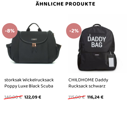
ÄHNLICHE PRODUKTE
-8%
-2%
storksak Wickelrucksack
CHILDHOME Daddy
Poppy Luxe Black Scuba
Rucksack schwarz
Ursprünglicher
Aktueller
Ursprünglicher
Aktueller
140,00
€
122,09
€
115,00
€
116,24
€
Preis
Preis
Preis
Preis
war:
ist:
war:
ist:
140,00 €
122,09 €.
115,00 €
116,24 €.