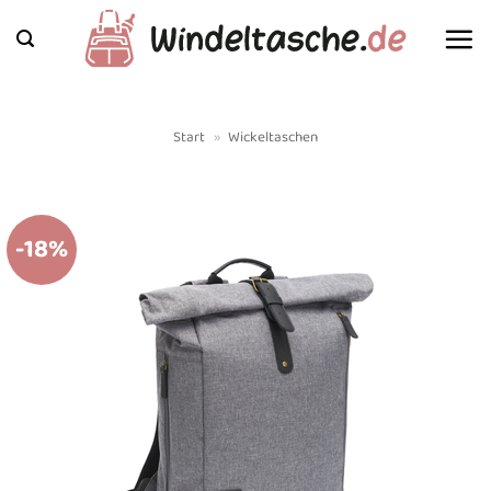
Zum
Inhalt
springen
Start
»
Wickeltaschen
-18%