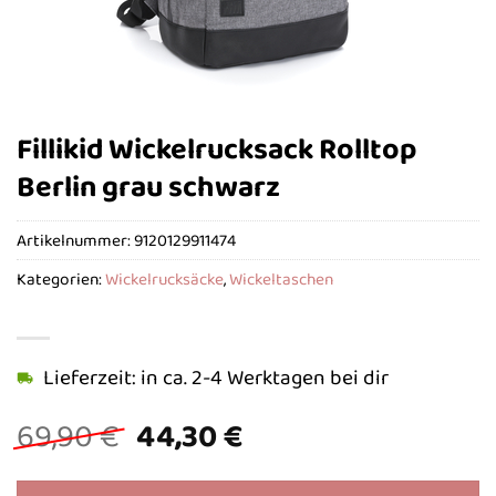
Fillikid Wickelrucksack Rolltop
Berlin grau schwarz
Artikelnummer:
9120129911474
Kategorien:
Wickelrucksäcke
,
Wickeltaschen
Lieferzeit: in ca. 2-4 Werktagen bei dir
Ursprünglicher
Aktueller
69,90
€
44,30
€
Preis
Preis