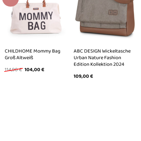
CHILDHOME Mommy Bag
ABC DESIGN Wickeltasche
Groß Altweiß
Urban Nature Fashion
Edition Kollektion 2024
Ursprünglicher
Aktueller
114,90
€
104,00
€
Preis
Preis
109,00
€
war:
ist:
114,90 €
104,00 €.