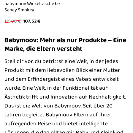
babymoov Wickeltasche Le
Sancy Smokey
Ursprünglicher
Aktueller
115,90
€
107,52
€
Preis
Preis
war:
ist:
115,90 €
107,52 €.
Babymoov: Mehr als nur Produkte – Eine
Marke, die Eltern versteht
Stell dir vor, du betrittst eine Welt, in der jedes
Produkt mit dem liebevollen Blick einer Mutter
und dem Erfindergeist eines Vaters entwickelt
wurde. Eine Welt, in der Funktionalität auf
Ästhetik trifft und Innovation auf Nachhaltigkeit.
Das ist die Welt von Babymoov. Seit über 20
Jahren begleitet Babymoov Eltern auf ihrer
aufregenden Reise und bietet intelligente
Lösungen, die den Alltag mit Baby und Kleinkind