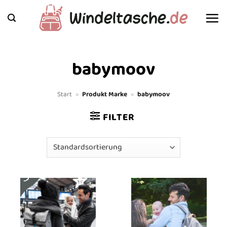
Zum
Inhalt
springen
babymoov
Start
»
Produkt Marke
»
babymoov
FILTER