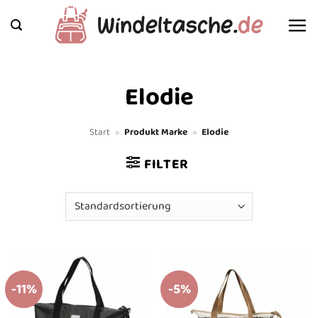
Zum
Inhalt
springen
Elodie
Start
»
Produkt Marke
»
Elodie
FILTER
-11%
-5%