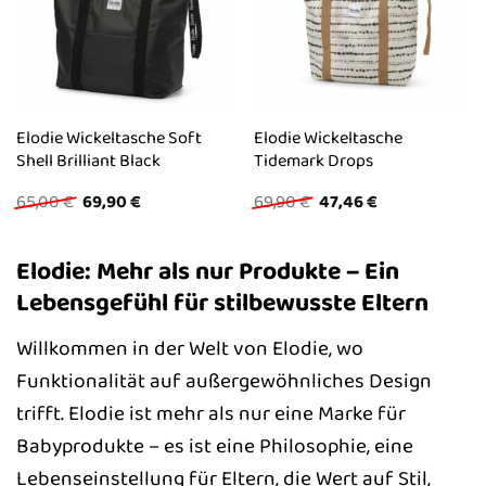
Elodie Wickeltasche Soft
Elodie Wickeltasche
Shell Brilliant Black
Tidemark Drops
Ursprünglicher
Aktueller
Ursprünglicher
Aktueller
65,00
€
69,90
€
69,90
€
47,46
€
Preis
Preis
Preis
Preis
war:
ist:
war:
ist:
65,00 €
69,90 €.
69,90 €
47,46 €.
Elodie: Mehr als nur Produkte – Ein
Lebensgefühl für stilbewusste Eltern
Willkommen in der Welt von Elodie, wo
Funktionalität auf außergewöhnliches Design
trifft. Elodie ist mehr als nur eine Marke für
Babyprodukte – es ist eine Philosophie, eine
Lebenseinstellung für Eltern, die Wert auf Stil,