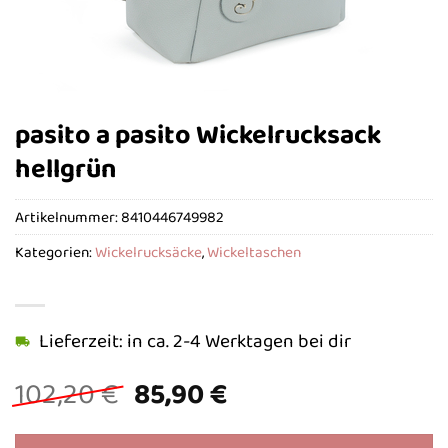
pasito a pasito Wickelrucksack
hellgrün
Artikelnummer:
8410446749982
Kategorien:
Wickelrucksäcke
,
Wickeltaschen
Lieferzeit: in ca. 2-4 Werktagen bei dir
Ursprünglicher
Aktueller
102,20
€
85,90
€
Preis
Preis