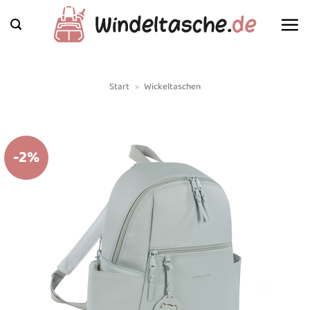
Zum
Inhalt
springen
Start
»
Wickeltaschen
-2%