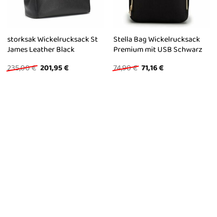
storksak Wickelrucksack St
Stella Bag Wickelrucksack
James Leather Black
Premium mit USB Schwarz
Ursprünglicher
Aktueller
Ursprünglicher
Aktueller
235,00
€
201,95
€
74,90
€
71,16
€
Preis
Preis
Preis
Preis
war:
ist:
war:
ist:
235,00 €
201,95 €.
74,90 €
71,16 €.