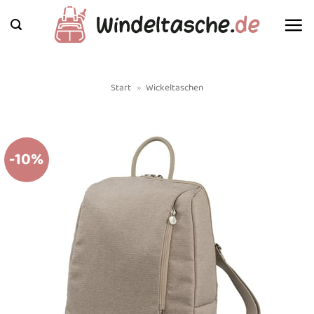
Zum
Inhalt
springen
Start
»
Wickeltaschen
-10%