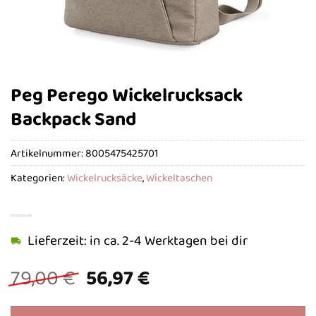
Peg Perego Wickelrucksack
Backpack Sand
Artikelnummer:
8005475425701
Kategorien:
Wickelrucksäcke
,
Wickeltaschen
Lieferzeit: in ca. 2-4 Werktagen bei dir
Ursprünglicher
Aktueller
79,00
€
56,97
€
Preis
Preis