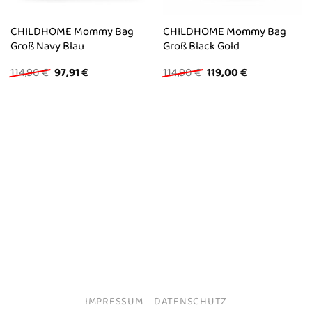
CHILDHOME Mommy Bag
CHILDHOME Mommy Bag
Groß Navy Blau
Groß Black Gold
Ursprünglicher
Aktueller
Ursprünglicher
Aktueller
114,90
€
97,91
€
114,90
€
119,00
€
Preis
Preis
Preis
Preis
war:
ist:
war:
ist:
114,90 €
97,91 €.
114,90 €
119,00 €.
IMPRESSUM
DATENSCHUTZ