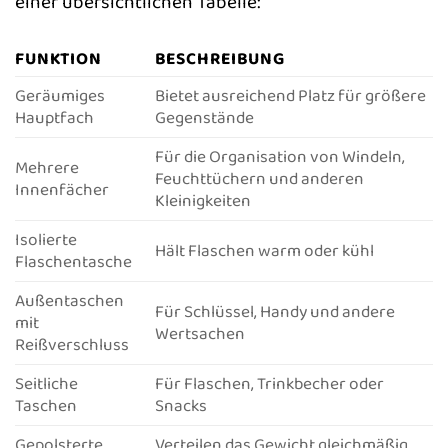
einer übersichtlichen Tabelle:
FUNKTION
BESCHREIBUNG
Geräumiges
Bietet ausreichend Platz für größere
Hauptfach
Gegenstände
Für die Organisation von Windeln,
Mehrere
Feuchttüchern und anderen
Innenfächer
Kleinigkeiten
Isolierte
Hält Flaschen warm oder kühl
Flaschentasche
Außentaschen
Für Schlüssel, Handy und andere
mit
Wertsachen
Reißverschluss
Seitliche
Für Flaschen, Trinkbecher oder
Taschen
Snacks
Gepolsterte
Verteilen das Gewicht gleichmäßig