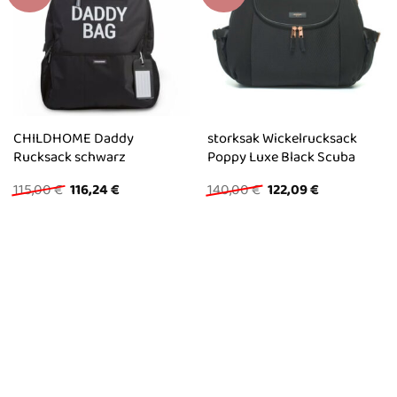
CHILDHOME Daddy
storksak Wickelrucksack
Rucksack schwarz
Poppy Luxe Black Scuba
Ursprünglicher
Aktueller
Ursprünglicher
Aktueller
115,00
€
116,24
€
140,00
€
122,09
€
Preis
Preis
Preis
Preis
war:
ist:
war:
ist:
115,00 €
116,24 €.
140,00 €
122,09 €.