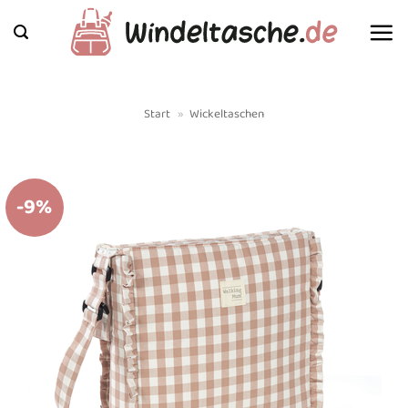
Zum
Inhalt
springen
Start
»
Wickeltaschen
-9%