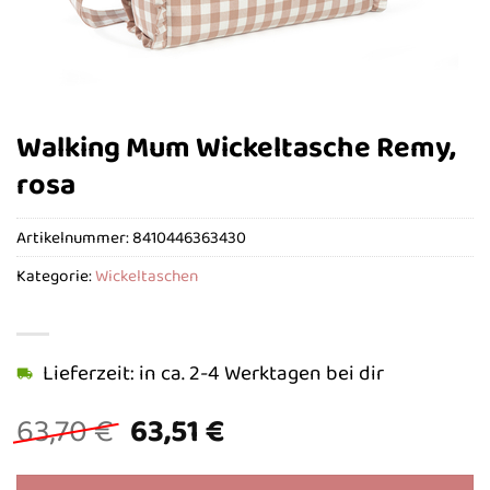
Walking Mum Wickeltasche Remy,
rosa
Artikelnummer:
8410446363430
Kategorie:
Wickeltaschen
Lieferzeit: in ca. 2-4 Werktagen bei dir
Ursprünglicher
Aktueller
63,70
€
63,51
€
Preis
Preis